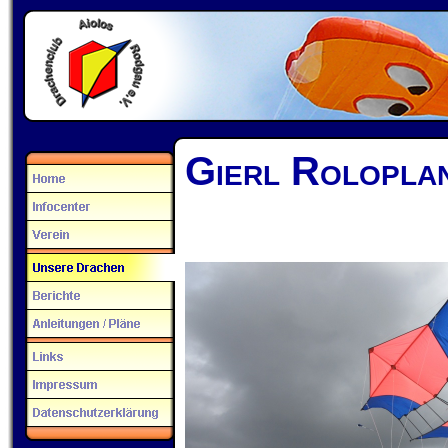
Gierl Rolopla