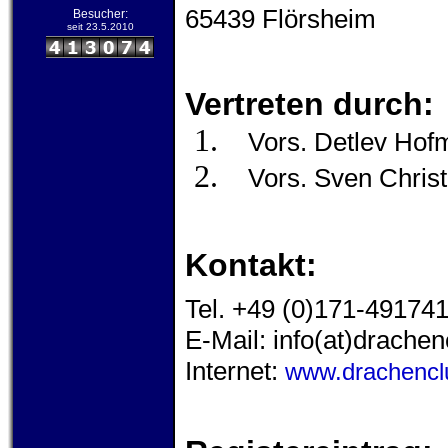
65439 Flörsheim
Besucher:
seit 23.5.2010
Vertreten durch:
1.
Vors. Detlev Ho
2.
Vors. Sven Chris
Kontakt:
Tel. +49 (0)171-49174
E-Mail: info(at)drachen
Internet:
www.drachenclu