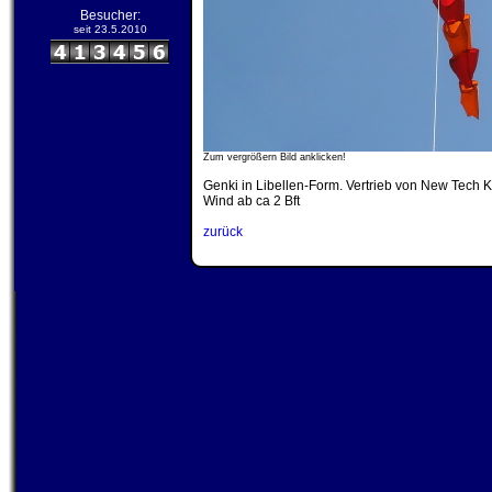
Besucher:
seit 23.5.2010
Zum vergrößern Bild anklicken!
Genki in Libellen-Form. Vertrieb von New Tech K
Wind ab ca 2 Bft
zurück