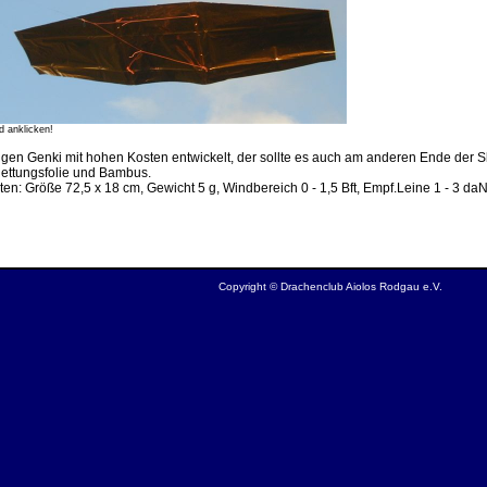
d anklicken!
igen Genki mit hohen Kosten entwickelt, der sollte es auch am anderen Ende der Sk
Rettungsfolie und Bambus.
en: Größe 72,5 x 18 cm, Gewicht 5 g, Windbereich 0 - 1,5 Bft, Empf.Leine 1 - 3 da
Copyright © Drachenclub Aiolos Rodgau e.V.