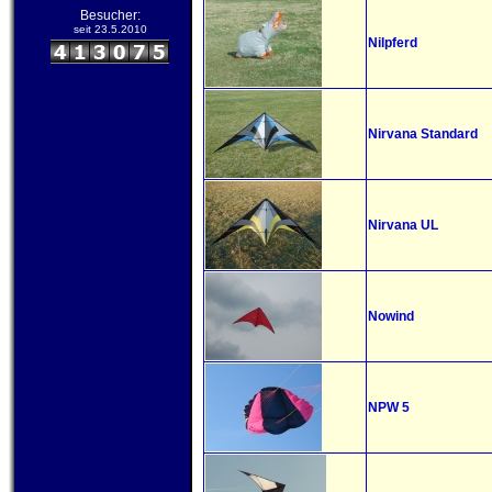
Besucher:
seit 23.5.2010
Nilpferd
Nirvana Standard
Nirvana UL
Nowind
NPW 5