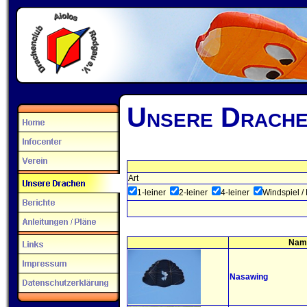
Unsere Drach
Art
1-leiner
2-leiner
4-leiner
Windspiel 
Nam
Nasawing