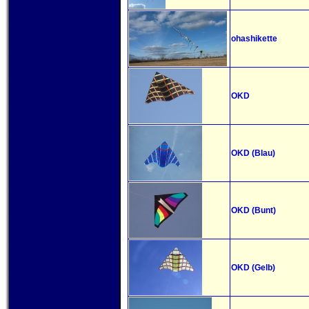
ohashikette
OKD
OKD (Blau)
OKD (Bunt)
OKD (Gelb)