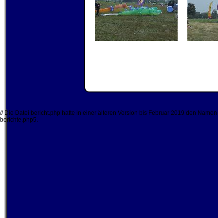
// Die Datei bericht.php hatte in einer älteren Version bis Februar 2019 den Namen b
berichte.php5.