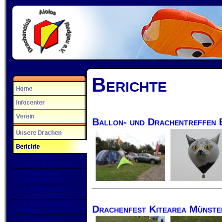
Berichte
Ballon- und Drachentreffen 
31. Rodgauer
Familiendrachenfest
18. Wittenberger
Drachenfest 2019
3. Dragefestivalen
Kristiansand 2019
40 Jahre Stadtrechte
Drachenfest Kitearea Münste
Rodgau
30. Rodgauer